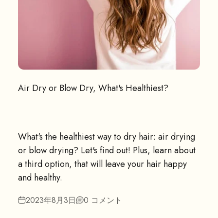
Air Dry or Blow Dry, What's Healthiest?
What's the healthiest way to dry hair: air drying
or blow drying? Let's find out! Plus, learn about
a third option, that will leave your hair happy
and healthy.
2023年8月3日
0 コメント