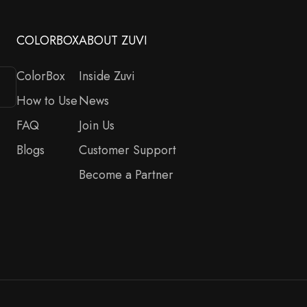
COLORBOX
ABOUT ZUVI
ColorBox
Inside Zuvi
How to Use
News
FAQ
Join Us
Blogs
Customer Support
Become a Partner