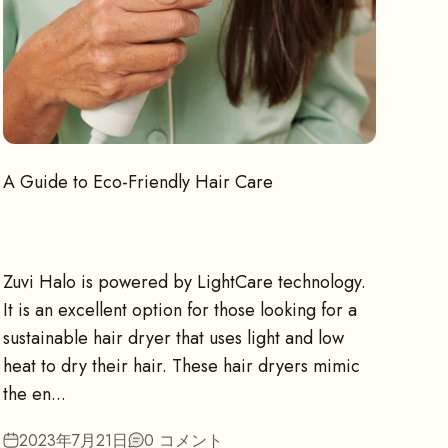
A Guide to Eco-Friendly Hair Care
Zuvi Halo is powered by LightCare technology.
It is an excellent option for those looking for a
sustainable hair dryer that uses light and low
heat to dry their hair. These hair dryers mimic
the en...
2023年7月21日
0 コメント