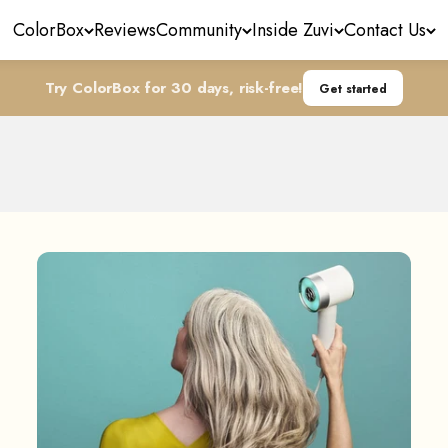
ColorBox
Reviews
Community
Inside Zuvi
Contact Us
Try ColorBox for 30 days, risk-free!
Get started
More Than Just a Blower
the magic of your Zuvi Halo device and unleashing its hid