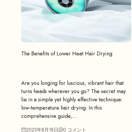
The Benefits of Lower Heat Hair Drying
Are you longing for luscious, vibrant hair that
turns heads wherever you go? The secret may
lie in a simple yet highly effective technique:
low-temperature hair drying. In this
comprehensive guide,...
2023年8月18日
0 コメント