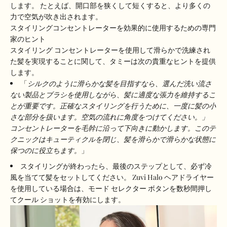
します。 たとえば、開口部を狭くして短くすると、より多くの
力で空気が吹き出されます。
スタイリングコンセントレーターを効果的に使用するための専門
家のヒント
スタイリング コンセントレーターを使用して滑らかで洗練され
た髪を実現することに関して、タミーは次の貴重なヒントを提供
します。
「
シルクのように滑らかな髪を目指すなら、選んだ洗い流さ
ない製品とブラシを使用しながら、髪に適度な張力を維持するこ
とが重要です。正確なスタイリングを行うために、一度に髪の小
さな部分を扱います。空気の流れに角度をつけてください。」
コンセントレーターを毛幹に沿って下向きに動かします。このテ
クニックはキューティクルを閉じ、髪を滑らかで滑らかな状態に
保つのに役立ちます。
」
スタイリングが終わったら、最後のステップとして、必ず冷
風を当てて髪をセットしてください。 Zuvi Halo ヘアドライヤー
を使用している場合は、モード セレクター ボタンを数秒間押し
てクール ショットを有効にします。