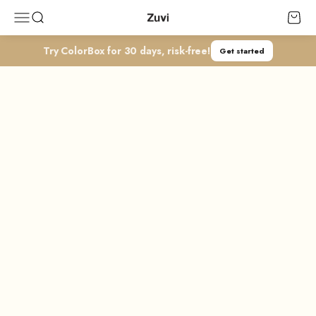
コンテンツへスキップ
Zuvi
メニューを開く
検索を開く
カート
Try ColorBox for 30 days, risk-free!
Get started