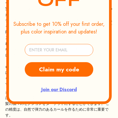
ーターとディフューザーです。 どちらも完璧なヘアスタイルを
実現する上で重要な役割を果たしますが、明らかに異なる目的の
ために設計されています。 スタイリング コンセントレーターと
ディフューザーをいつ使用するかを理解することは、不可欠であ
Subscribe to get 10% off your first order,
るだけでなく、ヘアスタイリングの成果に大きな影響を与える可
plus color inspiration and updates!
能性があります。
スタイリング コンセントレーターは、矯正、カールの定義、縮
れの管理を正確に制御します。 一方、ディフューザーは、自然
な質感を高め、カールを維持し、穏やかに乾燥させるための頼り
になるツールです。 特に、次の場合にはスタイリング コンセン
トレーターを選択する必要があります。
縮毛矯正とスムージング: 滑らかで真っ直ぐな髪を望むとき
Claim my code
は、スタイリング コンセントレーターが最適です。 空気の流れ
を狭め、セクションごとに作業し、各ストランドを効果的にまっ
すぐにすることができます。
Join our Discord
明確なカールまたはウェーブの作成: 美しく明確なカールまた
はウェーブを作成するには、コンセントレーターを使用すると、
髪の個々のセクションをターゲットにすることができます。 こ
の精度は、自然で弾力のあるカールを作るために非常に重要で
す。