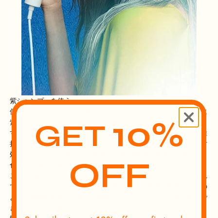
紫シャンプーを使う
低温ヘアドライヤーの使用に加えて、シルバーヘアケアの習慣に
10%
紫シャンプーを取り入れることを検討してください。 名前が示
GET
すように、紫シャンプーは色彩理論の原則を利用して、銀髪を維
持する際の一般的な課題、特に真鍮っぽさと黄色みとの戦いに対
処します。 この背後にある科学は、紫が黄色の反対に位置する
OFF
色相環にあります。
これらの特殊なシャンプーには、粉砕された紫色の顔料が含まれ
ており、髪のキューティクルに適用すると、不要な黄色や真鍮の
ような色調を中和し、銀髪が自然でクールなグレーの色を維持で
きるようにします。