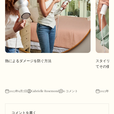
熱によるダメージを防ぐ方法
スタイリン
てその使用
2023年9月7日
Gabrielle Rosemond
0 コメント
2023年12
コメントを書く