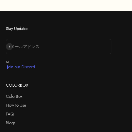
Stay Updated
登録
メールアドレス
or
Join our Discord
COLORBOX
ColorBox
How to Use
FAQ
Blogs