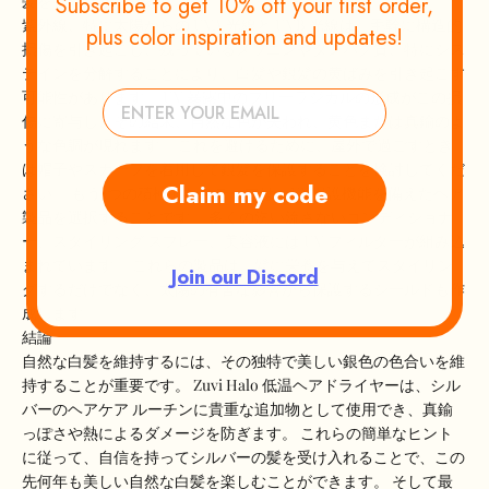
Subscribe to get 10% off your first order,
髪を紫外線から守る
紫外線、特に太陽からの UVA 光線と UVB 光線は、毛幹に構造的
plus color inspiration and updates!
損傷を引き起こし、残っているメラニンやタンパク質、特にシス
テインを分解することにより、白髪や銀髪の黄ばみを引き起こす
可能性があります。 UV 暴露中のフリーラジカルの形成がこの損
傷に寄与し、その結果、自然な色が失われ、黄色または真鍮のよ
うな色調が現れます。 これを避けるために、屋外で過ごすとき
は帽子やスカーフを着用して銀髪を保護することを検討してくだ
Claim my code
さい。 もう1つの積極的なステップは、UV保護機能を備えたヘア
製品を選択することです。 多くの洗い流さないコンディショナ
ー、スタイリング スプレー、美容液には UV フィルターが組み込
まれています。 これらの製品は、髪に栄養を与えてスタイリン
Join our Discord
グするだけでなく、太陽の有害な影響から保護するシールドも作
成します。
結論
自然な白髪を維持するには、その独特で美しい銀色の色合いを維
持することが重要です。 Zuvi Halo 低温ヘアドライヤーは、シル
バーのヘアケア ルーチンに貴重な追加物として使用でき、真鍮
っぽさや熱によるダメージを防ぎます。 これらの簡単なヒント
に従って、自信を持ってシルバーの髪を受け入れることで、この
先何年も美しい自然な白髪を楽しむことができます。 そして最