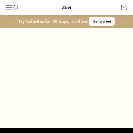
コンテンツへスキップ
Zuvi
メニューを開く
検索を開く
カート
Try ColorBox for 30 days, risk-free!
Get started