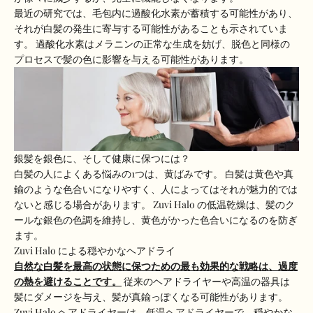
最近の研究では、毛包内に過酸化水素が蓄積する可能性があり、
それが白髪の発生に寄与する可能性があることも示されていま
す。 過酸化水素はメラニンの正常な生成を妨げ、脱色と同様の
プロセスで髪の色に影響を与える可能性があります。
銀髪を銀色に、そして健康に保つには？
白髪の人によくある悩みの1つは、黄ばみです。 白髪は黄色や真
鍮のような色合いになりやすく、人によってはそれが魅力的では
ないと感じる場合があります。 Zuvi Halo の低温乾燥は、髪のク
ールな銀色の色調を維持し、黄色がかった色合いになるのを防ぎ
ます。
Zuvi Halo による穏やかなヘアドライ
自然な白髪を最高の状態に保つための最も効果的な戦略は、過度
の熱を避けることです。
従来のヘアドライヤーや高温の器具は
髪にダメージを与え、髪が真鍮っぽくなる可能性があります。
Zuvi Halo ヘアドライヤーは、低温ヘアドライヤーで、穏やかな